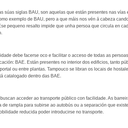
las súas siglas BAU, son aquelas que están presentes nas vías 
como exemplo de BAU, pero a que máis nos vén á cabeza cand
. Ese pequeno resalto impide que unha persoa que circula en ca
o.
lidade debe facerse oco e facilitar o acceso de todas as persoas
icación: BAE. Están presentes no interior dos edificios, tanto p
ortal ou entre plantas. Tampouco se libran os locais de hostale
stá catalogado dentro das BAE.
scan acceder ao transporte público con facilidade. As barreira
ta de rampla para subirse ao autobús ou a separación que exis
obilidade reducida poder introducirse no transporte.