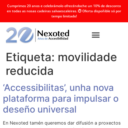
Cumprimos 20 anos e celebrámolo ofrecéndoche un 10% de desconto
en todas as nosas cadeiras salvaescaleiras. ⏱️ Oferta dispoñible só por
tempo limitado!
Etiqueta:
movilidade
reducida
‘Accessibilitas’, unha nova
plataforma para impulsar o
deseño universal
En Nexoted tamén queremos dar difusión a proxectos