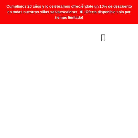
Cumplimos 20 años y lo celebramos ofreciéndote un 10% de descuento
en todas nuestras sillas salvaescaleras.
¡Oferta disponible solo por
tiempo limitado!
Trabaja con nosotros