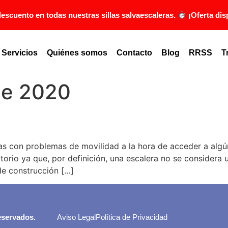
scuento en todas nuestras sillas salvaescaleras.
¡Oferta dis
Servicios
Quiénes somos
Contacto
Blog
RRSS
T
de 2020
nas con problemas de movilidad a la hora de acceder a algú
orio ya que, por definición, una escalera no se considera 
de construcción […]
eservados.
Aviso Legal
Política de Privacidad